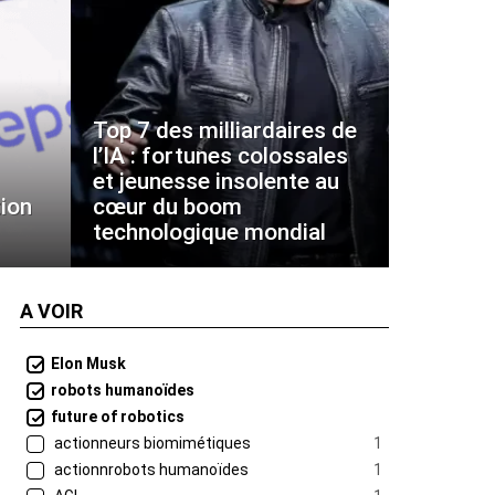
Top 7 des milliardaires de
l’IA : fortunes colossales
et jeunesse insolente au
ion
cœur du boom
technologique mondial
A VOIR
Elon Musk
robots humanoïdes
future of robotics
actionneurs biomimétiques
1
actionnrobots humanoïdes
1