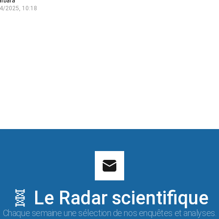
arbara
4/2025, 10:18
🧬 Le Radar scientifique
Chaque semaine une sélection de nos enquêtes et analyses.