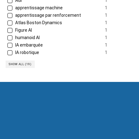
AGI
1
apprentissage machine
1
apprentissage par renforcement
1
Atlas Boston Dynamics
1
Figure AI
1
humanoid AI
1
IA embarquée
1
IA robotique
1
SHOW ALL (19)