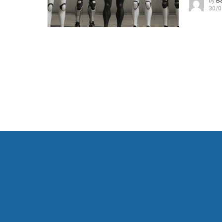
by
B
30/0