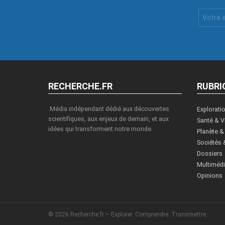
Votre
Email
:
RECHERCHE.FR
RUBRI
Média indépendant dédié aux découvertes
Explorati
scientifiques, aux enjeux de demain, et aux
Santé & V
idées qui transforment notre monde.
Planète &
Sociétés 
Dossiers
Multiméd
Opinions
© 2026 Recherche.fr – Explorer. Comprendre. Transmettre.