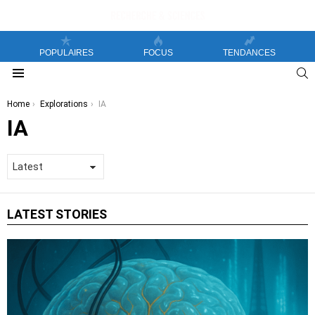
POPULAIRES
FOCUS
TENDANCES
S
Menu
You are here:
Home
Explorations
IA
IA
LATEST STORIES