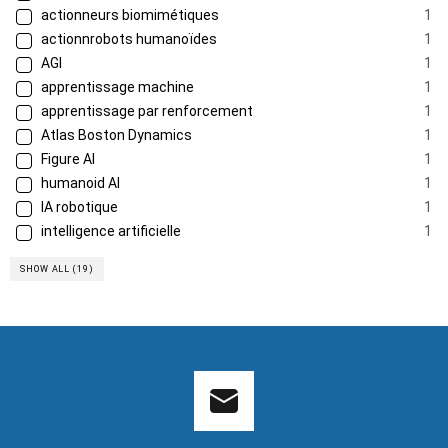
actionneurs biomimétiques
1
actionnrobots humanoïdes
1
AGI
1
apprentissage machine
1
apprentissage par renforcement
1
Atlas Boston Dynamics
1
Figure AI
1
humanoid AI
1
IA robotique
1
intelligence artificielle
1
SHOW ALL (19)