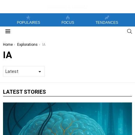
POPULAIRES
FOCUS
TENDANCES
S
Menu
You are here:
Home
Explorations
IA
IA
LATEST STORIES