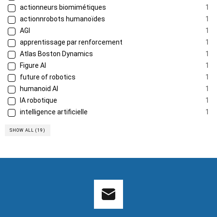
actionneurs biomimétiques
1
actionnrobots humanoïdes
1
AGI
1
apprentissage par renforcement
1
Atlas Boston Dynamics
1
Figure AI
1
future of robotics
1
humanoid AI
1
IA robotique
1
intelligence artificielle
1
SHOW ALL (19)