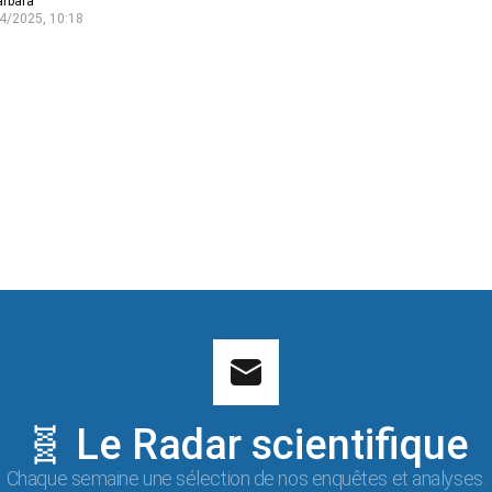
arbara
4/2025, 10:18
🧬 Le Radar scientifique
Chaque semaine une sélection de nos enquêtes et analyses.