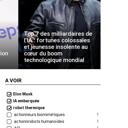
Top 7 des milliardaires de
l’IA : fortunes colossales
et jeunesse insolente au
ion
cœur du boom
technologique mondial
A VOIR
Elon Musk
IA embarquée
robot thermique
actionneurs biomimétiques
1
actionnrobots humanoïdes
1