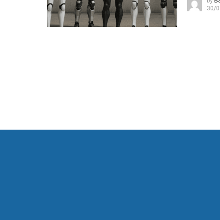
by
B
30/0