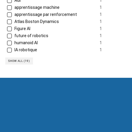
AGI
1
apprentissage machine
1
apprentissage par renforcement
1
Atlas Boston Dynamics
1
Figure AI
1
future of robotics
1
humanoid AI
1
IA robotique
1
SHOW ALL (19)