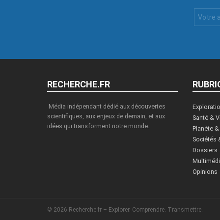
Votre
Email
:
RECHERCHE.FR
RUBRI
Média indépendant dédié aux découvertes
Explorati
scientifiques, aux enjeux de demain, et aux
Santé & V
idées qui transforment notre monde.
Planète &
Sociétés 
Dossiers
Multiméd
Opinions
© 2026 Recherche.fr – Explorer. Comprendre. Transmettre.