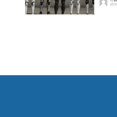
by
B
30/0