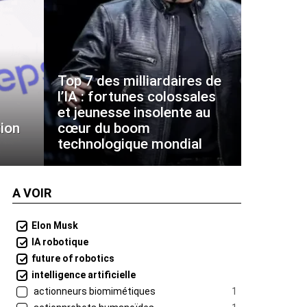
Top 7 des milliardaires de
l’IA : fortunes colossales
et jeunesse insolente au
ion
cœur du boom
technologique mondial
A VOIR
Elon Musk
IA robotique
future of robotics
intelligence artificielle
actionneurs biomimétiques
1