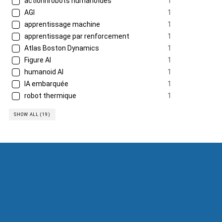
actionnrobots humanoïdes
1
AGI
1
apprentissage machine
1
apprentissage par renforcement
1
Atlas Boston Dynamics
1
Figure AI
1
humanoid AI
1
IA embarquée
1
robot thermique
1
SHOW ALL (19)