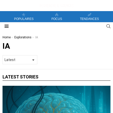
POPULAIRES
FOCUS
TENDANCES
S
Menu
You are here:
Home
Explorations
IA
IA
LATEST STORIES