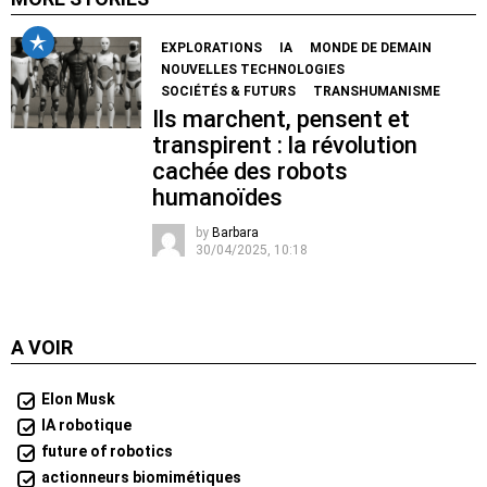
EXPLORATIONS
IA
MONDE DE DEMAIN
NOUVELLES TECHNOLOGIES
SOCIÉTÉS & FUTURS
TRANSHUMANISME
Ils marchent, pensent et
transpirent : la révolution
cachée des robots
humanoïdes
by
Barbara
30/04/2025, 10:18
A VOIR
Elon Musk
IA robotique
future of robotics
actionneurs biomimétiques