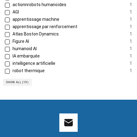
actionnrobots humanoïdes
1
AGI
1
apprentissage machine
1
apprentissage par renforcement
1
Atlas Boston Dynamics
1
Figure AI
1
humanoid AI
1
IA embarquée
1
intelligence artificielle
1
robot thermique
1
SHOW ALL (19)