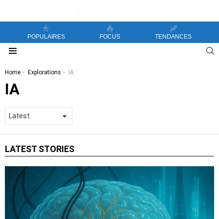
POPULAIRES
FOCUS
TENDANCES
S
Menu
You are here:
Home
Explorations
IA
IA
LATEST STORIES