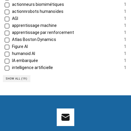
actionneurs biomimétiques
1
actionnrobots humanoïdes
1
AGI
1
apprentissage machine
1
apprentissage par renforcement
1
Atlas Boston Dynamics
1
Figure AI
1
humanoid AI
1
IA embarquée
1
intelligence artificielle
1
SHOW ALL (19)