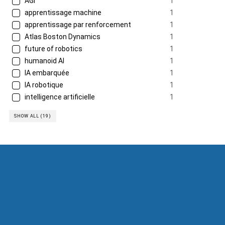
AGI
1
apprentissage machine
1
apprentissage par renforcement
1
Atlas Boston Dynamics
1
future of robotics
1
humanoid AI
1
IA embarquée
1
IA robotique
1
intelligence artificielle
1
SHOW ALL (19)