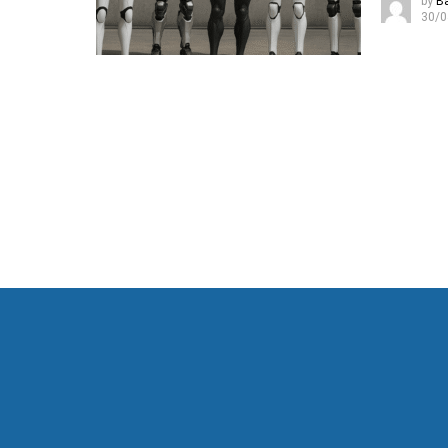
by
B
30/0