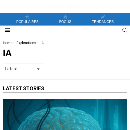
POPULAIRES
FOCUS
TENDANCES
S
Menu
You are here:
Home
Explorations
IA
IA
LATEST STORIES