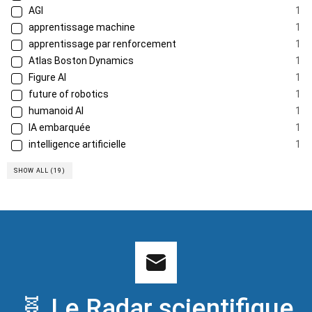
AGI
1
apprentissage machine
1
apprentissage par renforcement
1
Atlas Boston Dynamics
1
Figure AI
1
future of robotics
1
humanoid AI
1
IA embarquée
1
intelligence artificielle
1
SHOW ALL (19)
🧬 Le Radar scientifique