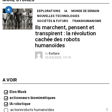
EXPLORATIONS
IA
MONDE DE DEMAIN
NOUVELLES TECHNOLOGIES
SOCIÉTÉS & FUTURS
TRANSHUMANISME
Ils marchent, pensent et
transpirent : la révolution
cachée des robots
humanoïdes
by
Barbara
30/04/2025, 10:18
A VOIR
Elon Musk
actionneurs biomimétiques
IA robotique
actionnrobots humanoïdes
1