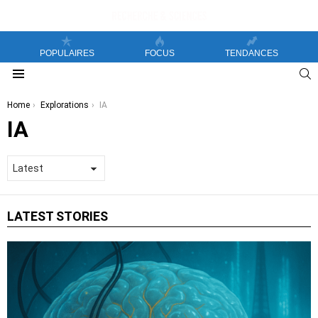
POPULAIRES
FOCUS
TENDANCES
S
Menu
You are here:
Home
Explorations
IA
IA
LATEST STORIES