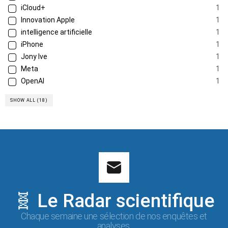
iCloud+
1
Innovation Apple
1
intelligence artificielle
1
iPhone
1
Jony Ive
1
Meta
1
OpenAI
1
SHOW ALL (18)
🧬 Le Radar scientifique
Chaque semaine une sélection de nos enquêtes et
analyses.