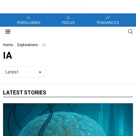
POPULAIRES
FOCUS
TENDANCES
S
Menu
You are here:
Home
Explorations
IA
IA
LATEST STORIES