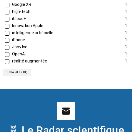
Google XR
1
high-tech
1
iCloud+
1
Innovation Apple
1
intelligence artificielle
1
iPhone
1
Jony Ive
1
OpenAI
1
réalité augmentée
1
SHOW ALL (18)
🧬 Le Radar scientifique