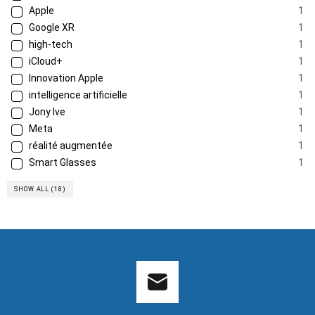
Apple
1
Google XR
1
high-tech
1
iCloud+
1
Innovation Apple
1
intelligence artificielle
1
Jony Ive
1
Meta
1
réalité augmentée
1
Smart Glasses
1
SHOW ALL (18)