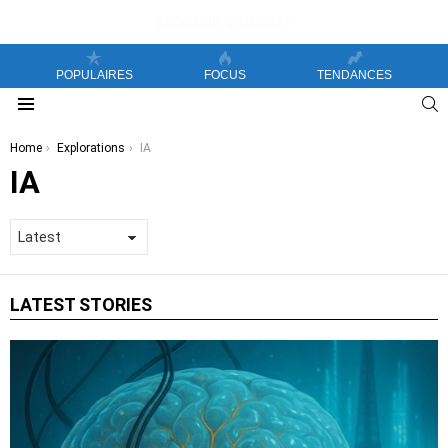
POPULAIRES
FOCUS
TENDANCES
S
Menu
You are here:
Home
Explorations
IA
IA
LATEST STORIES