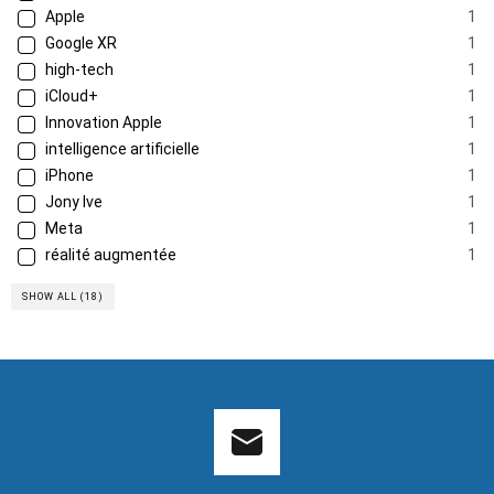
Apple
1
Google XR
1
high-tech
1
iCloud+
1
Innovation Apple
1
intelligence artificielle
1
iPhone
1
Jony Ive
1
Meta
1
réalité augmentée
1
SHOW ALL (18)