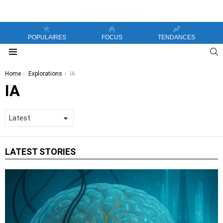
POPULAIRES
FOCUS
TENDANCES
S
Menu
You are here:
Home
Explorations
IA
IA
LATEST STORIES