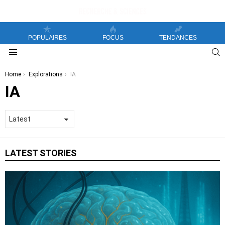
POPULAIRES
FOCUS
TENDANCES
S
Menu
You are here:
Home
Explorations
IA
IA
LATEST STORIES