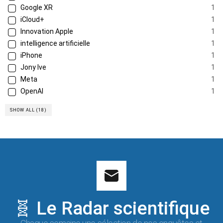
Google XR
1
iCloud+
1
Innovation Apple
1
intelligence artificielle
1
iPhone
1
Jony Ive
1
Meta
1
OpenAI
1
SHOW ALL (18)
🧬 Le Radar scientifique