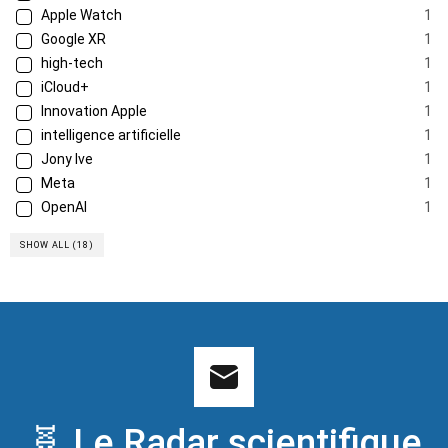
Apple Watch
1
Google XR
1
high-tech
1
iCloud+
1
Innovation Apple
1
intelligence artificielle
1
Jony Ive
1
Meta
1
OpenAI
1
SHOW ALL (18)
🧬 Le Radar scientifique