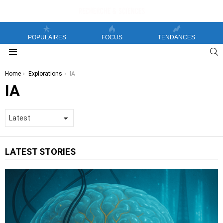
POPULAIRES
FOCUS
TENDANCES
S
Menu
You are here:
Home
Explorations
IA
IA
LATEST STORIES