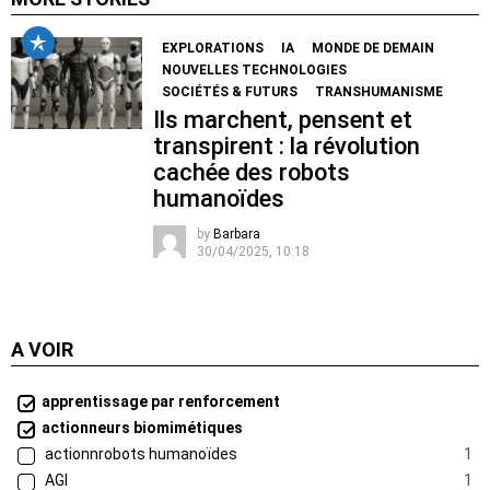
EXPLORATIONS
IA
MONDE DE DEMAIN
NOUVELLES TECHNOLOGIES
SOCIÉTÉS & FUTURS
TRANSHUMANISME
Ils marchent, pensent et
transpirent : la révolution
cachée des robots
humanoïdes
by
Barbara
30/04/2025, 10:18
A VOIR
apprentissage par renforcement
actionneurs biomimétiques
actionnrobots humanoïdes
1
AGI
1