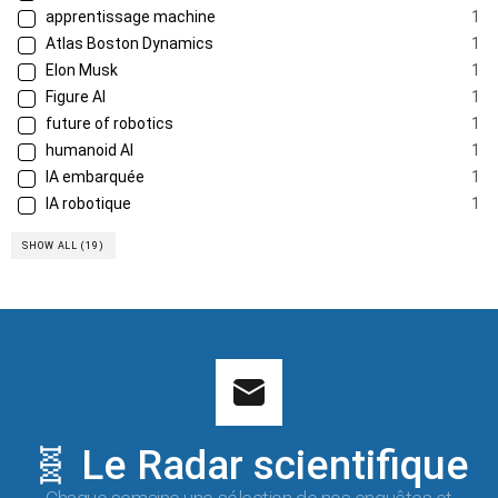
apprentissage machine
1
Atlas Boston Dynamics
1
Elon Musk
1
Figure AI
1
future of robotics
1
humanoid AI
1
IA embarquée
1
IA robotique
1
SHOW ALL (19)
🧬 Le Radar scientifique