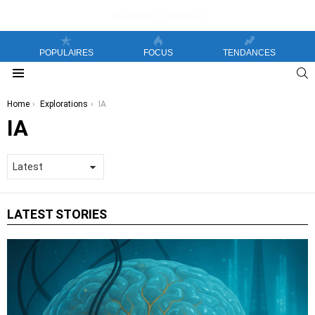
POPULAIRES
FOCUS
TENDANCES
S
Menu
You are here:
Home
Explorations
IA
IA
LATEST STORIES