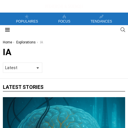
POPULAIRES
FOCUS
TENDANCES
S
Menu
You are here:
Home
Explorations
IA
IA
LATEST STORIES