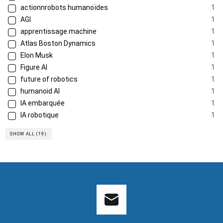
actionnrobots humanoïdes
1
AGI
1
apprentissage machine
1
Atlas Boston Dynamics
1
Elon Musk
1
Figure AI
1
future of robotics
1
humanoid AI
1
IA embarquée
1
IA robotique
1
SHOW ALL (19)