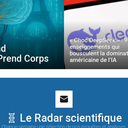
« Choc DeepSeek » : 9
nd
enseignements qui
bousculent la dominat
 Prend Corps
américaine de l’IA
🧬 Le Radar scientifique
Chaque semaine une sélection de nos enquêtes et analyses.