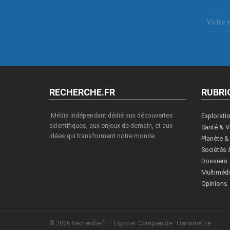
Votre
Email
:
RECHERCHE.FR
RUBRI
Média indépendant dédié aux découvertes
Explorati
scientifiques, aux enjeux de demain, et aux
Santé & V
idées qui transforment notre monde.
Planète &
Sociétés 
Dossiers
Multiméd
Opinions
© 2026 Recherche.fr – Explorer. Comprendre. Transmettre.