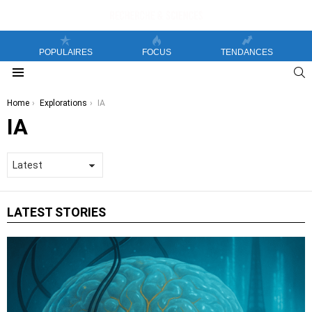
POPULAIRES
FOCUS
TENDANCES
S
Menu
You are here:
Home
Explorations
IA
IA
LATEST STORIES