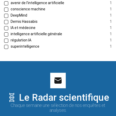
avenir de l’intelligence artificielle
1
conscience machine
1
DeepMind
1
Demis Hassabis
1
IA et médecine
1
intelligence artificielle générale
1
régulation IA
1
superintelligence
1
🧬 Le Radar scientifique
Chaque semaine une sélection de nos enquêtes et
analyses.