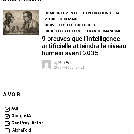
COMPORTEMENTS
EXPLORATIONS
IA
MONDE DE DEMAIN
NOUVELLES TECHNOLOGIES
SOCIÉTÉS & FUTURS
TRANSHUMANISME
9 preuves que l’intelligence
artificielle atteindra le niveau
humain avant 2035
by
Max Wog
25/04/2025, 07:21
A VOIR
AGI
Google IA
Geoffrey Hinton
AlphaFold
1