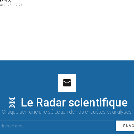
ax Wog
4/2025, 07:21
🧬 Le Radar scientifique
Chaque semaine une sélection de nos enquêtes et analyses.