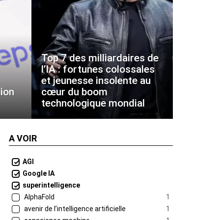
Top 7 des milliardaires de
l’IA : fortunes colossales
et jeunesse insolente au
ion
cœur du boom
technologique mondial
A VOIR
AGI
Google IA
superintelligence
AlphaFold
1
avenir de l’intelligence artificielle
1