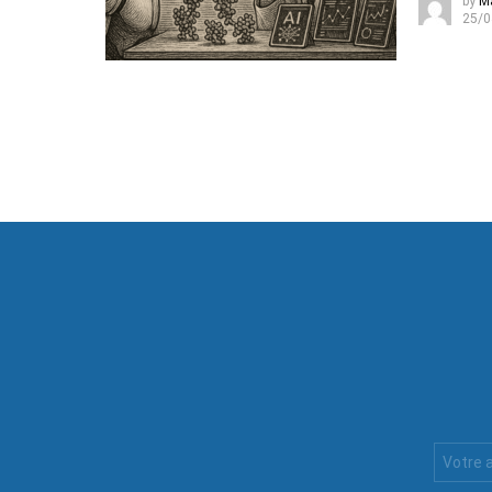
by
M
25/0
Votre
Email
: