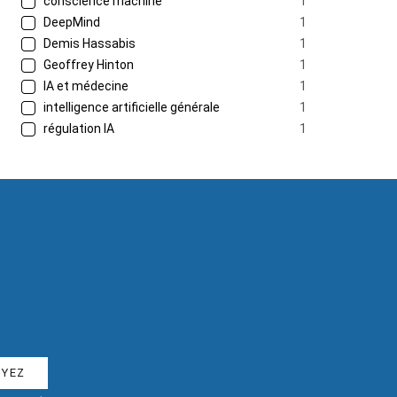
conscience machine
1
DeepMind
1
Demis Hassabis
1
Geoffrey Hinton
1
IA et médecine
1
intelligence artificielle générale
1
régulation IA
1