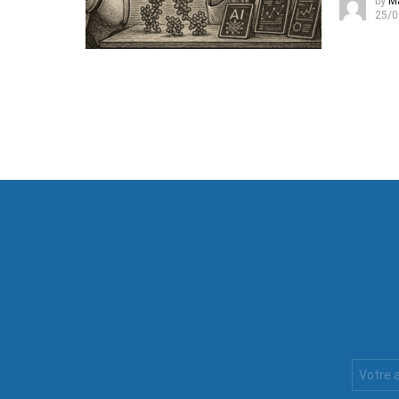
by
M
25/0
Votre
Email
: