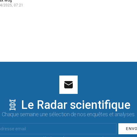
ax Wog
4/2025, 07:21
🧬 Le Radar scientifique
Chaque semaine une sélection de nos enquêtes et analyses.