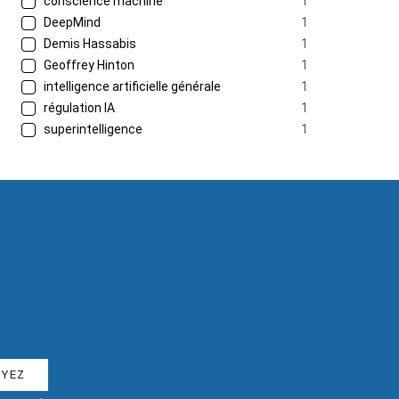
conscience machine
1
DeepMind
1
Demis Hassabis
1
Geoffrey Hinton
1
intelligence artificielle générale
1
régulation IA
1
superintelligence
1