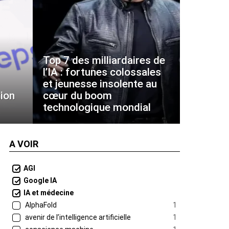
Top 7 des milliardaires de
l’IA : fortunes colossales
et jeunesse insolente au
ion
cœur du boom
technologique mondial
A VOIR
AGI
Google IA
IA et médecine
AlphaFold
1
avenir de l’intelligence artificielle
1