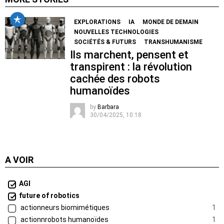
EXPLORATIONS
IA
MONDE DE DEMAIN
NOUVELLES TECHNOLOGIES
SOCIÉTÉS & FUTURS
TRANSHUMANISME
Ils marchent, pensent et
transpirent : la révolution
cachée des robots
humanoïdes
by
Barbara
30/04/2025, 10:18
A VOIR
AGI
future of robotics
actionneurs biomimétiques
1
actionnrobots humanoïdes
1