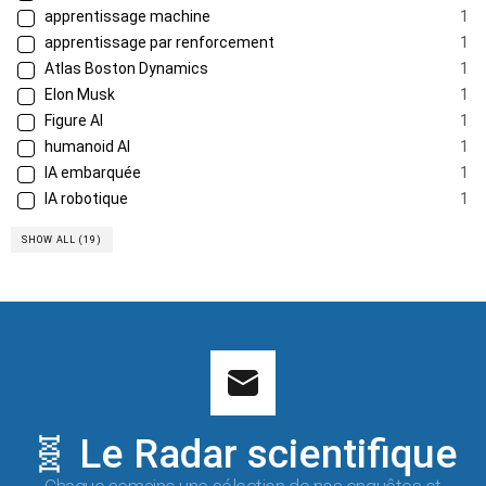
apprentissage machine
1
apprentissage par renforcement
1
Atlas Boston Dynamics
1
Elon Musk
1
Figure AI
1
humanoid AI
1
IA embarquée
1
IA robotique
1
SHOW ALL (19)
🧬 Le Radar scientifique