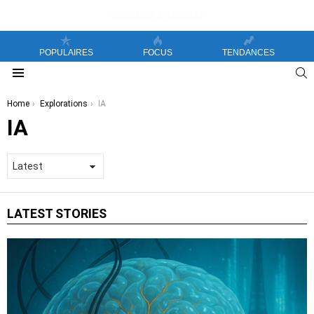
POPULAIRES
FOCUS
TENDANCES
S
Menu
You are here:
Home
Explorations
IA
IA
LATEST STORIES