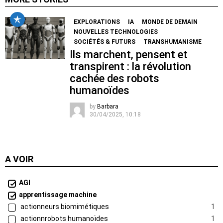
EXPLORATIONS
IA
MONDE DE DEMAIN
NOUVELLES TECHNOLOGIES
SOCIÉTÉS & FUTURS
TRANSHUMANISME
Ils marchent, pensent et
transpirent : la révolution
cachée des robots
humanoïdes
by
Barbara
30/04/2025, 10:18
A VOIR
AGI
apprentissage machine
actionneurs biomimétiques
1
actionnrobots humanoïdes
1