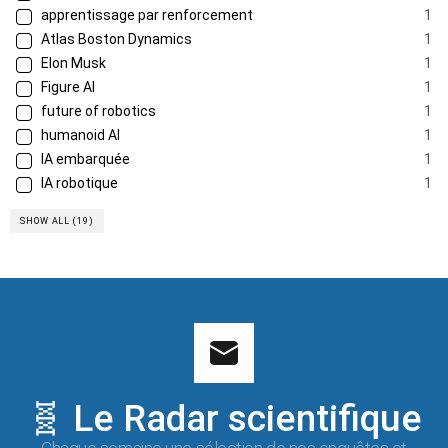
apprentissage par renforcement
1
Atlas Boston Dynamics
1
Elon Musk
1
Figure AI
1
future of robotics
1
humanoid AI
1
IA embarquée
1
IA robotique
1
SHOW ALL (19)
🧬 Le Radar scientifique