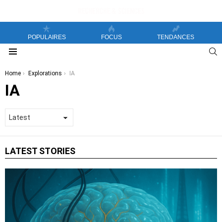
POPULAIRES
FOCUS
TENDANCES
S
Menu
You are here:
Home
Explorations
IA
IA
LATEST STORIES