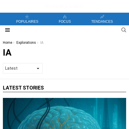
POPULAIRES
FOCUS
TENDANCES
S
Menu
You are here:
Home
Explorations
IA
IA
LATEST STORIES