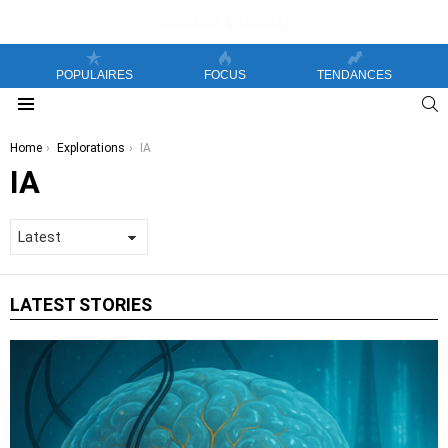
POPULAIRES
FOCUS
TENDANCES
S
Menu
You are here:
Home
Explorations
IA
IA
LATEST STORIES