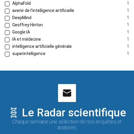
AlphaFold
1
avenir de l’intelligence artificielle
1
DeepMind
1
Geoffrey Hinton
1
Google IA
1
IA et médecine
1
intelligence artificielle générale
1
superintelligence
1
🧬 Le Radar scientifique
Chaque semaine une sélection de nos enquêtes et
analyses.