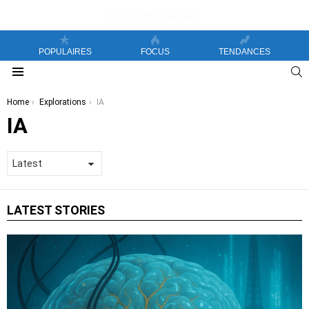
POPULAIRES
FOCUS
TENDANCES
S
Menu
You are here:
Home
Explorations
IA
IA
LATEST STORIES