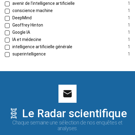
avenir de l’intelligence artificielle
1
conscience machine
1
DeepMind
1
Geoffrey Hinton
1
Google IA
1
IA et médecine
1
intelligence artificielle générale
1
superintelligence
1
🧬 Le Radar scientifique
Chaque semaine une sélection de nos enquêtes et
analyses.