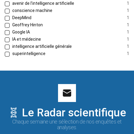
avenir de l’intelligence artificielle
1
conscience machine
1
DeepMind
1
Geoffrey Hinton
1
Google IA
1
IA et médecine
1
intelligence artificielle générale
1
superintelligence
1
🧬 Le Radar scientifique
Chaque semaine une sélection de nos enquêtes et
analyses.