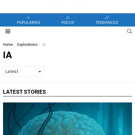
POPULAIRES
FOCUS
TENDANCES
S
Menu
You are here:
Home
Explorations
IA
IA
LATEST STORIES