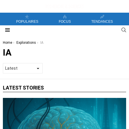
POPULAIRES
FOCUS
TENDANCES
S
Menu
You are here:
Home
Explorations
IA
IA
LATEST STORIES