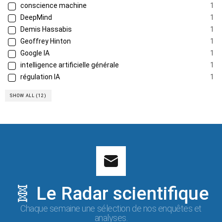
conscience machine
1
DeepMind
1
Demis Hassabis
1
Geoffrey Hinton
1
Google IA
1
intelligence artificielle générale
1
régulation IA
1
SHOW ALL (12)
🧬 Le Radar scientifique
Chaque semaine une sélection de nos enquêtes et
analyses.