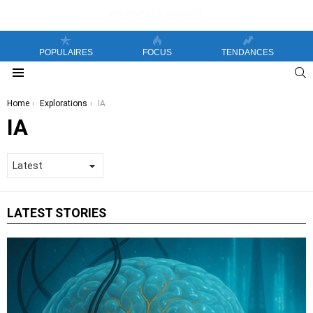
POPULAIRES
FOCUS
TENDANCES
S
Menu
You are here:
Home
Explorations
IA
IA
LATEST STORIES