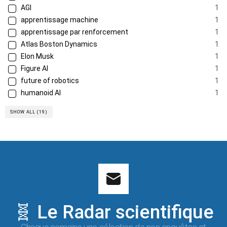
AGI
1
apprentissage machine
1
apprentissage par renforcement
1
Atlas Boston Dynamics
1
Elon Musk
1
Figure AI
1
future of robotics
1
humanoid AI
1
SHOW ALL (19)
🧬 Le Radar scientifique