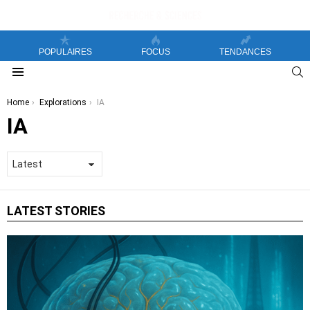
POPULAIRES
FOCUS
TENDANCES
S
Menu
You are here:
Home
Explorations
IA
IA
LATEST STORIES