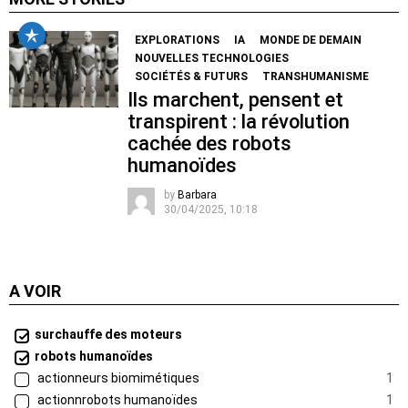
EXPLORATIONS
IA
MONDE DE DEMAIN
NOUVELLES TECHNOLOGIES
SOCIÉTÉS & FUTURS
TRANSHUMANISME
Ils marchent, pensent et
transpirent : la révolution
cachée des robots
humanoïdes
by
Barbara
30/04/2025, 10:18
A VOIR
surchauffe des moteurs
robots humanoïdes
actionneurs biomimétiques
1
actionnrobots humanoïdes
1