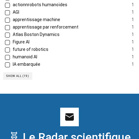
actionnrobots humanoïdes
1
AGI
1
apprentissage machine
1
apprentissage par renforcement
1
Atlas Boston Dynamics
1
Figure AI
1
future of robotics
1
humanoid AI
1
IA embarquée
1
SHOW ALL (19)
🧬 Le Radar scientifique