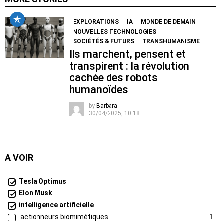
EXPLORATIONS
IA
MONDE DE DEMAIN
NOUVELLES TECHNOLOGIES
SOCIÉTÉS & FUTURS
TRANSHUMANISME
Ils marchent, pensent et
transpirent : la révolution
cachée des robots
humanoïdes
by
Barbara
30/04/2025, 10:18
A VOIR
Tesla Optimus
Elon Musk
intelligence artificielle
actionneurs biomimétiques
1