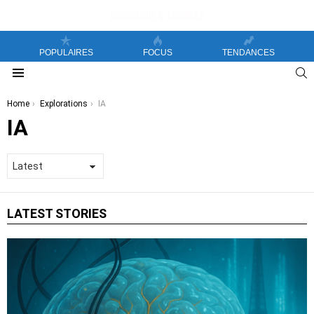
POPULAIRES
FOCUS
TENDANCES
S
Menu
You are here:
Home
Explorations
IA
IA
LATEST STORIES