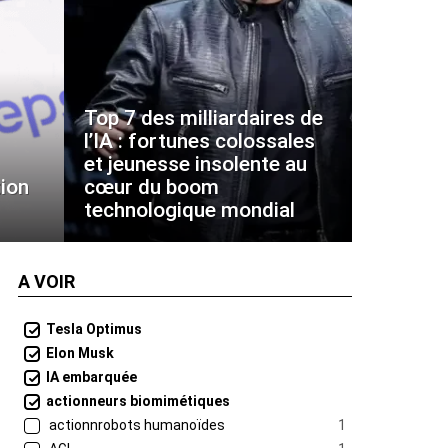
Top 7 des milliardaires de
l’IA : fortunes colossales
et jeunesse insolente au
ion
cœur du boom
technologique mondial
A VOIR
Tesla Optimus
Elon Musk
IA embarquée
actionneurs biomimétiques
actionnrobots humanoïdes
1