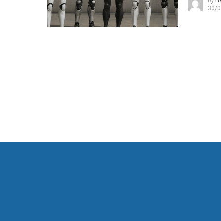
by
B
30/0