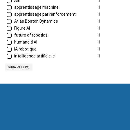
AGI
1
apprentissage machine
1
apprentissage par renforcement
1
Atlas Boston Dynamics
1
Figure AI
1
future of robotics
1
humanoid AI
1
IA robotique
1
intelligence artificielle
1
SHOW ALL (19)