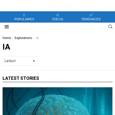
POPULAIRES
FOCUS
TENDANCES
S
Menu
You are here:
Home
Explorations
IA
IA
LATEST STORIES