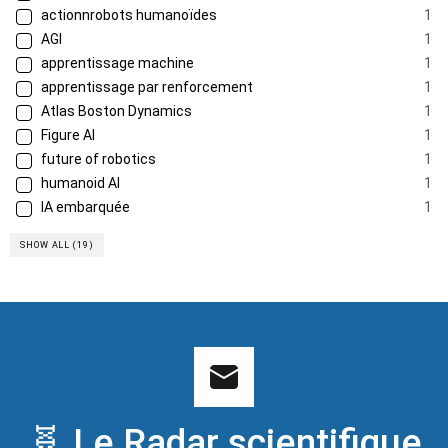
actionnrobots humanoïdes
1
AGI
1
apprentissage machine
1
apprentissage par renforcement
1
Atlas Boston Dynamics
1
Figure AI
1
future of robotics
1
humanoid AI
1
IA embarquée
1
SHOW ALL (19)
🧬 Le Radar scientifique