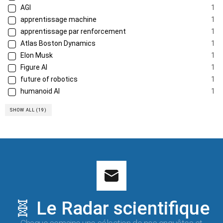
AGI
1
apprentissage machine
1
apprentissage par renforcement
1
Atlas Boston Dynamics
1
Elon Musk
1
Figure AI
1
future of robotics
1
humanoid AI
1
SHOW ALL (19)
🧬 Le Radar scientifique