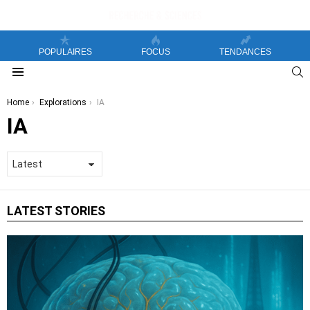
POPULAIRES
FOCUS
TENDANCES
S
Menu
You are here:
Home
Explorations
IA
IA
LATEST STORIES