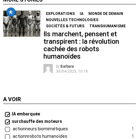
EXPLORATIONS
IA
MONDE DE DEMAIN
NOUVELLES TECHNOLOGIES
SOCIÉTÉS & FUTURS
TRANSHUMANISME
Ils marchent, pensent et
transpirent : la révolution
cachée des robots
humanoïdes
by
Barbara
30/04/2025, 10:18
A VOIR
IA embarquée
surchauffe des moteurs
actionneurs biomimétiques
1
actionnrobots humanoïdes
1