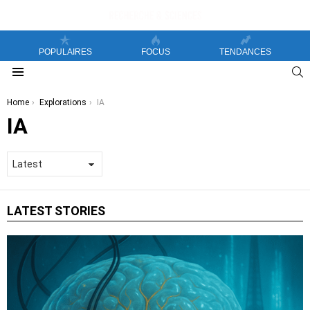
POPULAIRES
FOCUS
TENDANCES
S
Menu
You are here:
Home
Explorations
IA
IA
LATEST STORIES