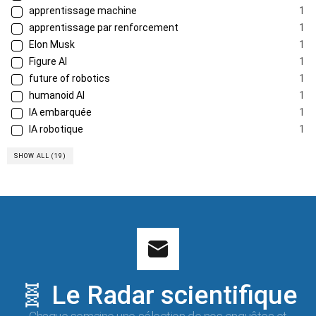
apprentissage machine
1
apprentissage par renforcement
1
Elon Musk
1
Figure AI
1
future of robotics
1
humanoid AI
1
IA embarquée
1
IA robotique
1
SHOW ALL (19)
🧬 Le Radar scientifique