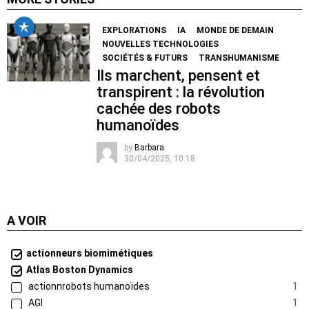
EXPLORATIONS
IA
MONDE DE DEMAIN
NOUVELLES TECHNOLOGIES
SOCIÉTÉS & FUTURS
TRANSHUMANISME
Ils marchent, pensent et
transpirent : la révolution
cachée des robots
humanoïdes
by
Barbara
30/04/2025, 10:18
A VOIR
actionneurs biomimétiques
Atlas Boston Dynamics
actionnrobots humanoïdes
1
AGI
1