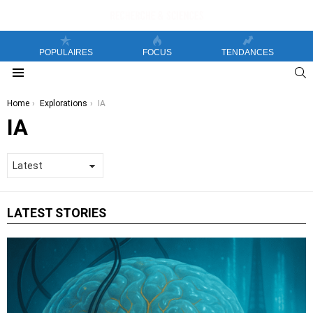
POPULAIRES
FOCUS
TENDANCES
S
Menu
You are here:
Home
Explorations
IA
IA
LATEST STORIES