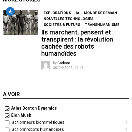
EXPLORATIONS
IA
MONDE DE DEMAIN
NOUVELLES TECHNOLOGIES
SOCIÉTÉS & FUTURS
TRANSHUMANISME
Ils marchent, pensent et
transpirent : la révolution
cachée des robots
humanoïdes
by
Barbara
30/04/2025, 10:18
A VOIR
Atlas Boston Dynamics
Elon Musk
actionneurs biomimétiques
1
actionnrobots humanoïdes
1