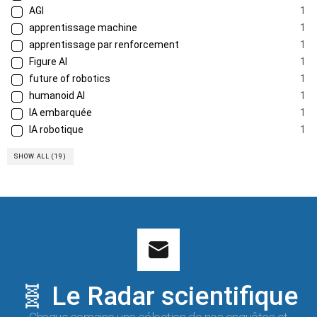
AGI
1
apprentissage machine
1
apprentissage par renforcement
1
Figure AI
1
future of robotics
1
humanoid AI
1
IA embarquée
1
IA robotique
1
SHOW ALL (19)
🧬 Le Radar scientifique