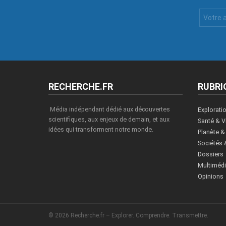
Votre
Email
:
RECHERCHE.FR
RUBRI
Média indépendant dédié aux découvertes
Explorati
scientifiques, aux enjeux de demain, et aux
Santé & V
idées qui transforment notre monde.
Planète &
Sociétés 
Dossiers
Multiméd
Opinions
© 2026 Recherche.fr – Explorer. Comprendre. Transmettre.