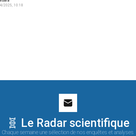
arbara
4/2025, 10:18
🧬 Le Radar scientifique
Chaque semaine une sélection de nos enquêtes et analyses.