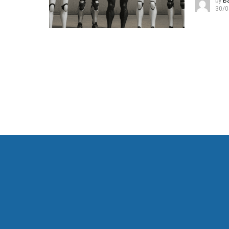
by
B
30/0