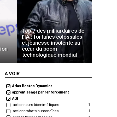
Top 7 des milliardaires de
l’IA : fortunes colossales
et jeunesse insolente au
ion
cœur du boom
technologique mondial
A VOIR
Atlas Boston Dynamics
apprentissage par renforcement
AGI
actionneurs biomimétiques
1
actionnrobots humanoïdes
1