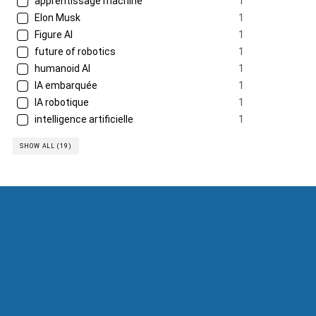
apprentissage machine
1
Elon Musk
1
Figure AI
1
future of robotics
1
humanoid AI
1
IA embarquée
1
IA robotique
1
intelligence artificielle
1
SHOW ALL (19)