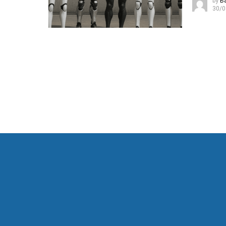
by
B
30/0