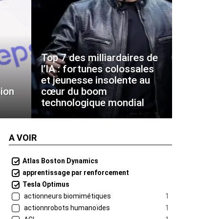
Top 7 des milliardaires de
l’IA : fortunes colossales
et jeunesse insolente au
ion
cœur du boom
technologique mondial
A VOIR
Atlas Boston Dynamics
apprentissage par renforcement
Tesla Optimus
actionneurs biomimétiques
1
actionnrobots humanoïdes
1