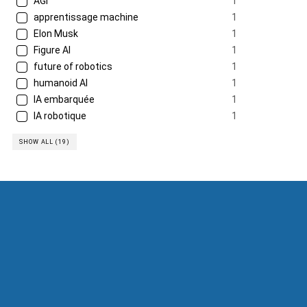
AGI
1
apprentissage machine
1
Elon Musk
1
Figure AI
1
future of robotics
1
humanoid AI
1
IA embarquée
1
IA robotique
1
SHOW ALL (19)