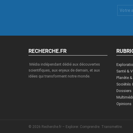
Votre
Email
:
RECHERCHE.FR
RUBRI
Média indépendant dédié aux découvertes
Explorati
scientifiques, aux enjeux de demain, et aux
Santé & V
idées qui transforment notre monde.
Planète &
Sociétés 
Dossiers
Multiméd
Opinions
© 2026 Recherche.fr – Explorer. Comprendre. Transmettre.