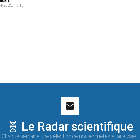
arbara
4/2025, 10:18
🧬 Le Radar scientifique
Chaque semaine une sélection de nos enquêtes et analyses.