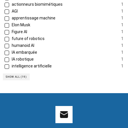
actionneurs biomimétiques
1
AGI
1
apprentissage machine
1
Elon Musk
1
Figure AI
1
future of robotics
1
humanoid AI
1
IA embarquée
1
IA robotique
1
intelligence artificielle
1
SHOW ALL (19)