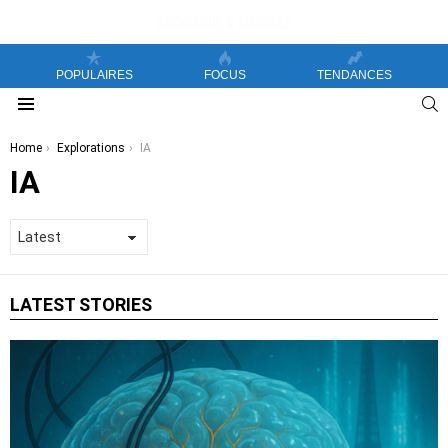
POPULAIRES
FOCUS
TENDANCES
S
Menu
You are here:
Home
Explorations
IA
IA
LATEST STORIES