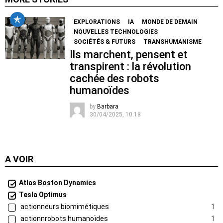
EXPLORATIONS
IA
MONDE DE DEMAIN
NOUVELLES TECHNOLOGIES
SOCIÉTÉS & FUTURS
TRANSHUMANISME
Ils marchent, pensent et
transpirent : la révolution
cachée des robots
humanoïdes
by
Barbara
30/04/2025, 10:18
A VOIR
Atlas Boston Dynamics
Tesla Optimus
actionneurs biomimétiques
1
actionnrobots humanoïdes
1