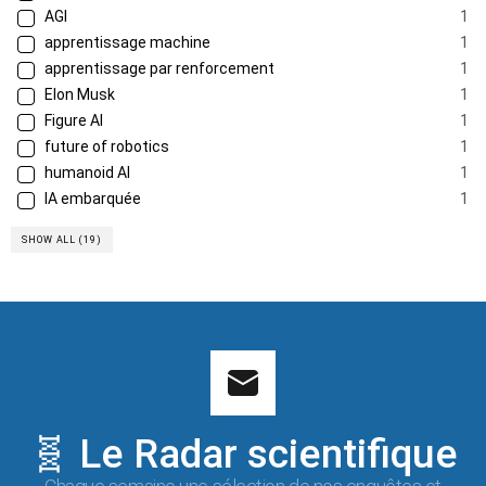
AGI
1
apprentissage machine
1
apprentissage par renforcement
1
Elon Musk
1
Figure AI
1
future of robotics
1
humanoid AI
1
IA embarquée
1
SHOW ALL (19)
🧬 Le Radar scientifique