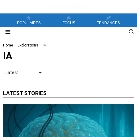
POPULAIRES
FOCUS
TENDANCES
S
Menu
You are here:
Home
Explorations
IA
IA
LATEST STORIES