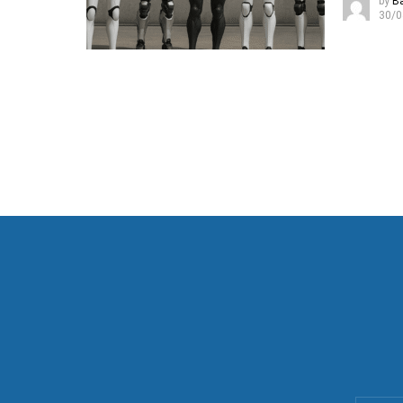
by
B
30/0