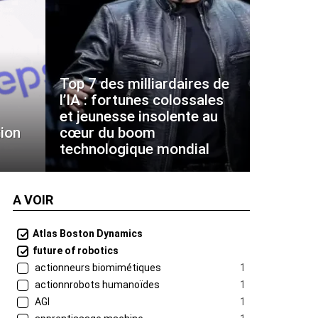
Top 7 des milliardaires de
l’IA : fortunes colossales
et jeunesse insolente au
ion
cœur du boom
technologique mondial
A VOIR
Atlas Boston Dynamics
future of robotics
actionneurs biomimétiques
1
actionnrobots humanoïdes
1
AGI
1