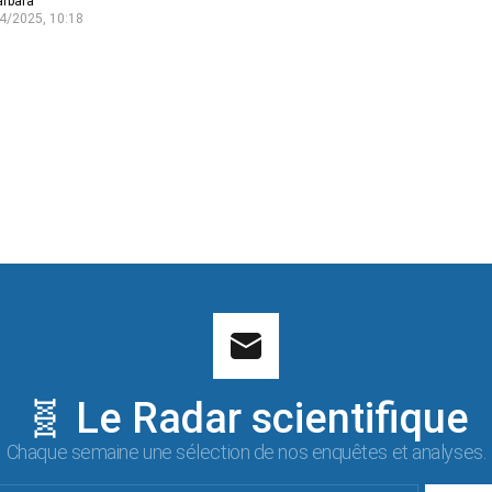
arbara
4/2025, 10:18
🧬 Le Radar scientifique
Chaque semaine une sélection de nos enquêtes et analyses.