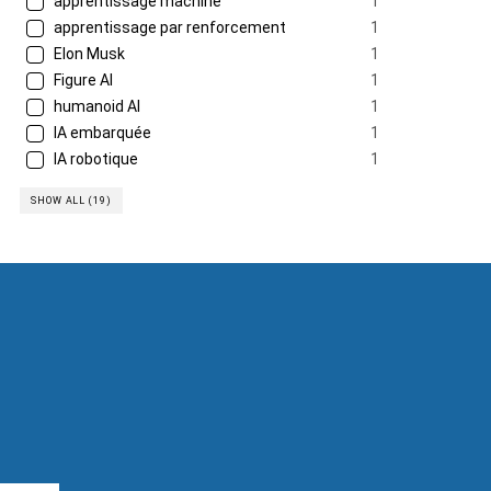
apprentissage machine
1
apprentissage par renforcement
1
Elon Musk
1
Figure AI
1
humanoid AI
1
IA embarquée
1
IA robotique
1
SHOW ALL (19)