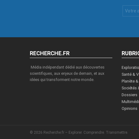
Votre
Email
:
RECHERCHE.FR
RUBRI
Média indépendant dédié aux découvertes
Explorati
scientifiques, aux enjeux de demain, et aux
Santé & V
idées qui transforment notre monde.
Planète &
Sociétés 
Dossiers
Multiméd
Opinions
© 2026 Recherche.fr – Explorer. Comprendre. Transmettre.