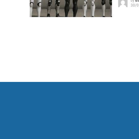
by
B
30/0