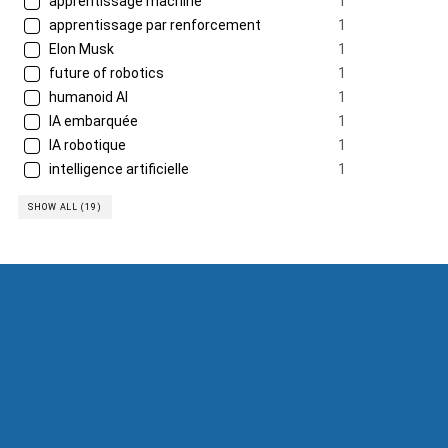
apprentissage machine
1
apprentissage par renforcement
1
Elon Musk
1
future of robotics
1
humanoid AI
1
IA embarquée
1
IA robotique
1
intelligence artificielle
1
SHOW ALL (19)