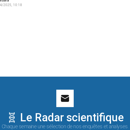
arbara
4/2025, 10:18
🧬 Le Radar scientifique
Chaque semaine une sélection de nos enquêtes et analyses.