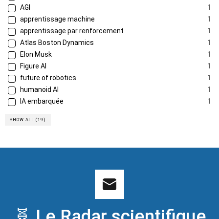
AGI
1
apprentissage machine
1
apprentissage par renforcement
1
Atlas Boston Dynamics
1
Elon Musk
1
Figure AI
1
future of robotics
1
humanoid AI
1
IA embarquée
1
SHOW ALL (19)
🧬 Le Radar scientifique