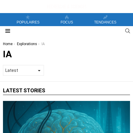
POPULAIRES
FOCUS
TENDANCES
S
Menu
You are here:
Home
Explorations
IA
IA
LATEST STORIES