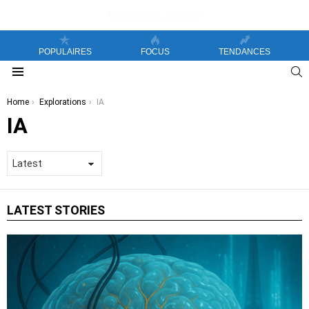
POPULAIRES
FOCUS
TENDANCES
S
Menu
You are here:
Home
Explorations
IA
IA
LATEST STORIES