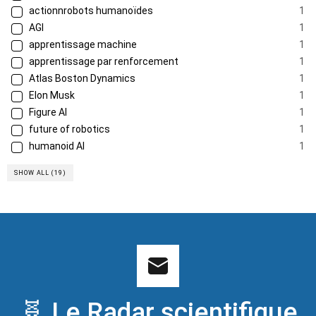
actionnrobots humanoïdes
1
AGI
1
apprentissage machine
1
apprentissage par renforcement
1
Atlas Boston Dynamics
1
Elon Musk
1
Figure AI
1
future of robotics
1
humanoid AI
1
SHOW ALL (19)
🧬 Le Radar scientifique