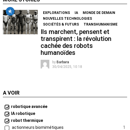
EXPLORATIONS
IA
MONDE DE DEMAIN
NOUVELLES TECHNOLOGIES
SOCIÉTÉS & FUTURS
TRANSHUMANISME
Ils marchent, pensent et
transpirent : la révolution
cachée des robots
humanoïdes
by
Barbara
30/04/2025, 10:18
A VOIR
robotique avancée
IA robotique
robot thermique
actionneurs biomimétiques
1