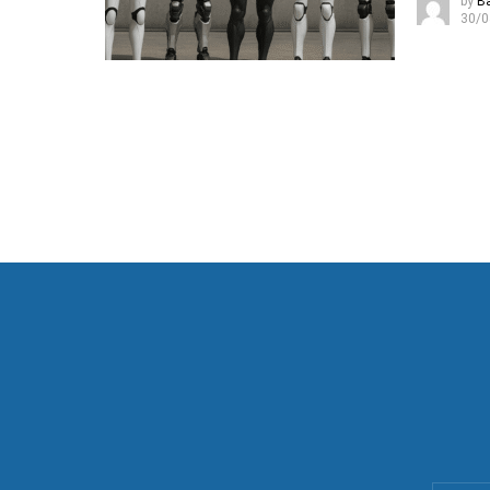
by
B
30/0