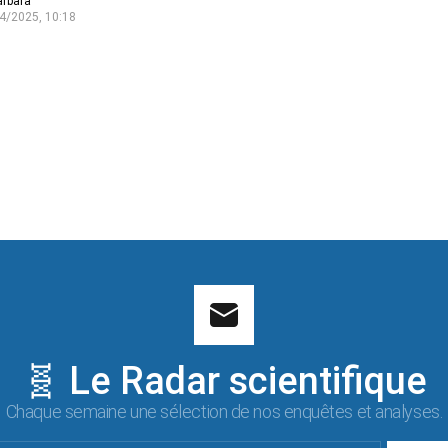
arbara
4/2025, 10:18
🧬 Le Radar scientifique
Chaque semaine une sélection de nos enquêtes et analyses.