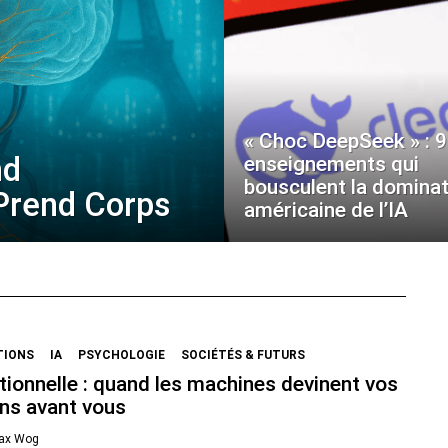
« Choc DeepSeek » : 9
nd
enseignements qui
bousculent la dominat
 Prend Corps
américaine de l’IA
TIONS
IA
PSYCHOLOGIE
SOCIÉTÉS & FUTURS
ionnelle : quand les machines devinent vos
ns avant vous
ax Wog