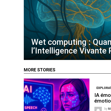
Wet computing : Qua
l’Intelligence Vivante
MORE STORIES
EXPLORA
IA émot
émotio
by
M