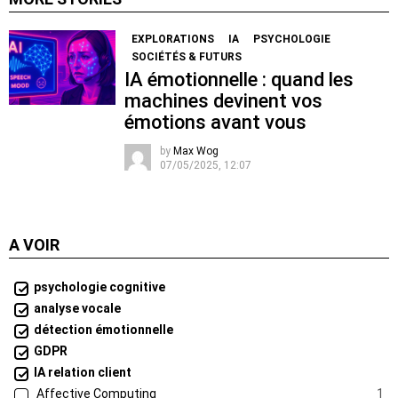
EXPLORATIONS
IA
PSYCHOLOGIE
SOCIÉTÉS & FUTURS
IA émotionnelle : quand les
machines devinent vos
émotions avant vous
by
Max Wog
07/05/2025, 12:07
A VOIR
psychologie cognitive
analyse vocale
détection émotionnelle
GDPR
IA relation client
Affective Computing
1