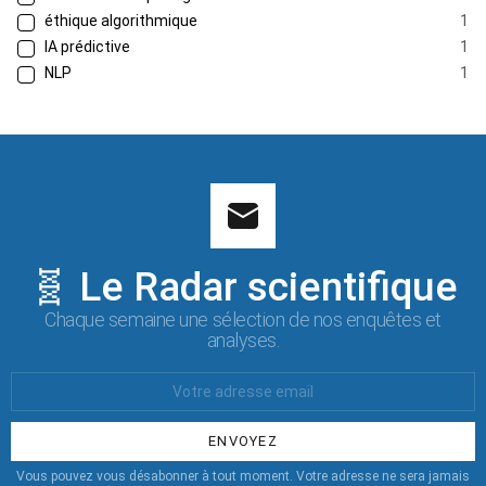
éthique algorithmique
1
IA prédictive
1
NLP
1
🧬 Le Radar scientifique
Chaque semaine une sélection de nos enquêtes et
analyses.
Votre
Email
:
Vous pouvez vous désabonner à tout moment. Votre adresse ne sera jamais