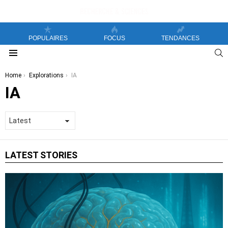
POPULAIRES
FOCUS
TENDANCES
S
Menu
You are here:
Home
Explorations
IA
IA
LATEST STORIES