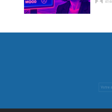
07/0
Votre
Email
: