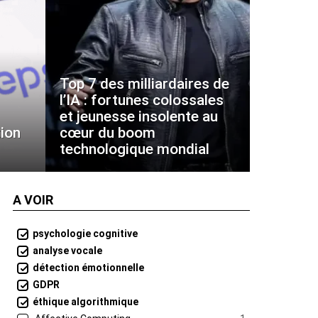
Top 7 des milliardaires de
l’IA : fortunes colossales
et jeunesse insolente au
ion
cœur du boom
technologique mondial
A VOIR
psychologie cognitive
analyse vocale
détection émotionnelle
GDPR
éthique algorithmique