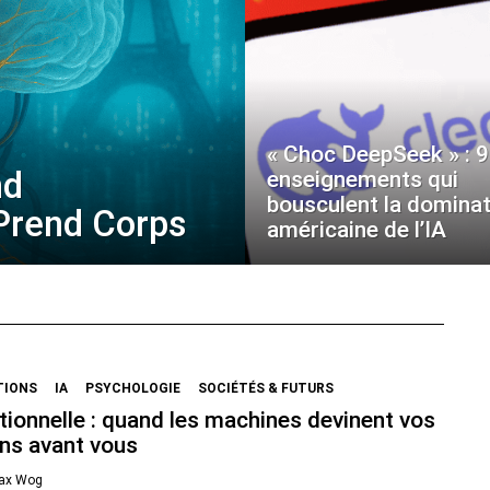
« Choc DeepSeek » : 9
nd
enseignements qui
bousculent la dominat
 Prend Corps
américaine de l’IA
TIONS
IA
PSYCHOLOGIE
SOCIÉTÉS & FUTURS
ionnelle : quand les machines devinent vos
ns avant vous
ax Wog