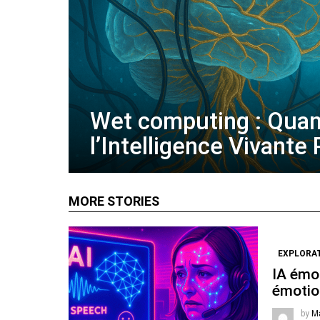
Wet computing : Qua
l’Intelligence Vivante
MORE STORIES
EXPLORA
IA émot
émotio
by
M