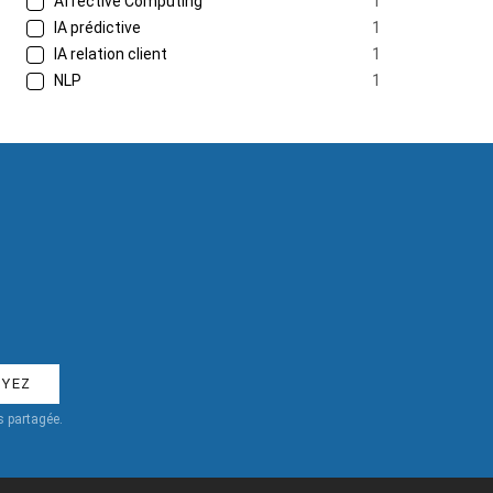
Affective Computing
1
IA prédictive
1
IA relation client
1
NLP
1
 partagée.