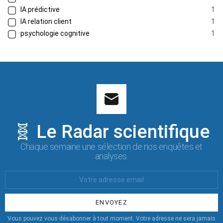
IA prédictive
1
IA relation client
1
psychologie cognitive
1
🧬 Le Radar scientifique
Chaque semaine une sélection de nos enquêtes et
analyses.
Votre
Email
:
Vous pouvez vous désabonner à tout moment. Votre adresse ne sera jamais