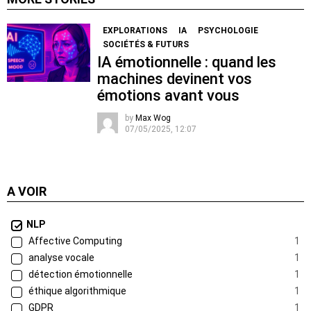
EXPLORATIONS
IA
PSYCHOLOGIE
SOCIÉTÉS & FUTURS
IA émotionnelle : quand les
machines devinent vos
émotions avant vous
by
Max Wog
07/05/2025, 12:07
A VOIR
NLP
Affective Computing
1
analyse vocale
1
détection émotionnelle
1
éthique algorithmique
1
GDPR
1