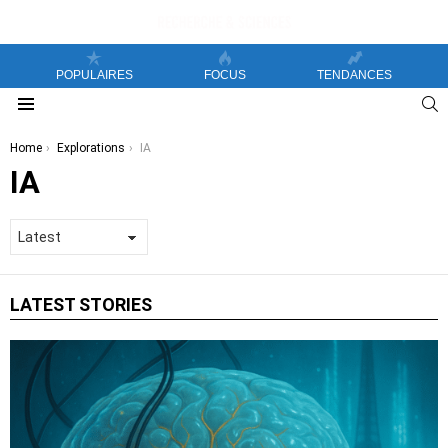
POPULAIRES
FOCUS
TENDANCES
S
Menu
You are here:
Home
Explorations
IA
IA
LATEST STORIES