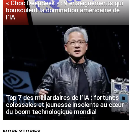
« Choc DeepSeek » : 9 enseignements qui
bousculent la domination américaine de
l’IA
Top 7 des milliardaires de l’IA : fortunes
colossales et jeunesse insolente au cœur
du boom technologique mondial
MORE STORIES