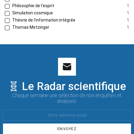
Philosophie de l'esprit
1
Simulation cosmique
1
Théorie de l'information intégrée
1
Thomas Metzinger
1
🧬 Le Radar scientifique
Chaque semaine une sélection de nos enquêtes et
analyses.
Votre
Email
: