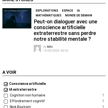
EXPLORATIONS
ESPACE
IA
MATHÉMATIQUES
MONDE DE DEMAIN
Peut-on dialoguer avec une
conscience artificielle
extraterrestre sans perdre
notre stabilité mentale ?
by
Milo
16/05/2025, 06:03
A VOIR
Conscience artificielle
IA extraterrestre
Cognition non humaine
1
Effondrement cognitif
1
Nick Bostrom
1