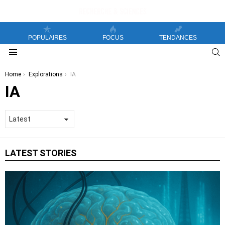
POPULAIRES
FOCUS
TENDANCES
S
Menu
You are here:
Home
Explorations
IA
IA
LATEST STORIES