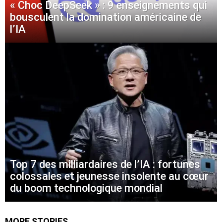
« Choc DeepSeek » : 9 enseignements qui
bousculent la domination américaine de
l’IA
Top 7 des milliardaires de l’IA : fortunes
colossales et jeunesse insolente au cœur
du boom technologique mondial
MORE STORIES